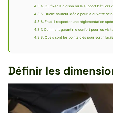
Où fixer la cloison ou le support bâti lors de
Quelle hauteur idéale pour la cuvette selo
Faut-il respecter une réglementation spéci
Comment garantir le confort pour les visite
Quels sont les points clés pour sortir faci
Définir les dimensio