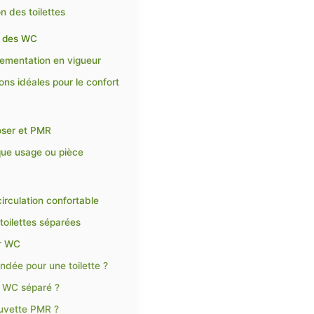
n des toilettes
n des WC
lementation en vigueur
ns idéales pour le confort
oser et PMR
que usage ou pièce
irculation confortable
toilettes séparées
ur WC
dée pour une toilette ?
t WC séparé ?
cuvette PMR ?