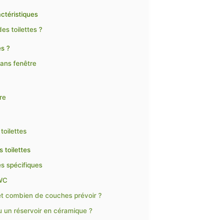
actéristiques
es toilettes ?
es ?
sans fenêtre
re
toilettes
s toilettes
s spécifiques
 WC
, et combien de couches prévoir ?
u un réservoir en céramique ?